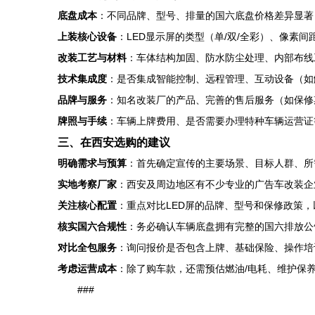
底盘成本
：不同品牌、型号、排量的国六底盘价格差异显著
上装核心设备
：LED显示屏的类型（单/双/全彩）、像素
改装工艺与材料
：车体结构加固、防水防尘处理、内部布线
技术集成度
：是否集成智能控制、远程管理、互动设备（如
品牌与服务
：知名改装厂的产品、完善的售后服务（如保修
牌照与手续
：车辆上牌费用、是否需要办理特种车辆运营证
三、在西安选购的建议
明确需求与预算
：首先确定宣传的主要场景、目标人群、所
实地考察厂家
：西安及周边地区有不少专业的广告车改装企
关注核心配置
：重点对比LED屏的品牌、型号和保修政策，
核实国六合规性
：务必确认车辆底盘拥有完整的国六排放公
对比全包服务
：询问报价是否包含上牌、基础保险、操作培
考虑运营成本
：除了购车款，还需预估燃油/电耗、维护保
###