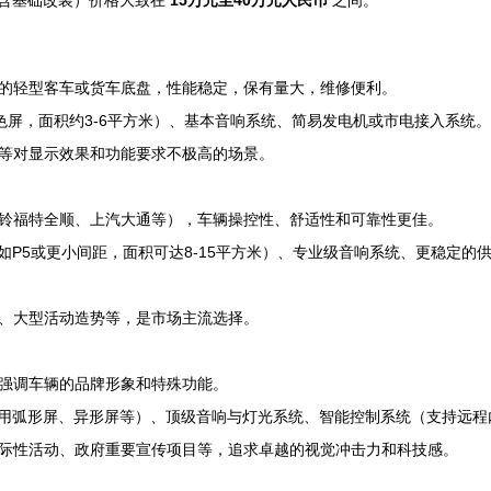
（含基础改装）价格大致在
15万元至40万元人民币
之间。
的轻型客车或货车底盘，性能稳定，保有量大，维修便利。
双色屏，面积约3-6平方米）、基本音响系统、简易发电机或市电接入系统。
等对显示效果和功能要求不极高的场景。
铃福特全顺、上汽大通等），车辆操控性、舒适性和可靠性更佳。
如P5或更小间距，面积可达8-15平方米）、专业级音响系统、更稳定
、大型活动造势等，是市场主流选择。
强调车辆的品牌形象和特殊功能。
采用弧形屏、异形屏等）、顶级音响与灯光系统、智能控制系统（支持远
际性活动、政府重要宣传项目等，追求卓越的视觉冲击力和科技感。