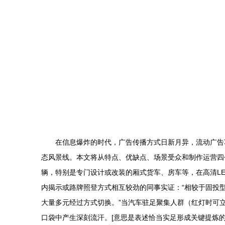
在信息爆炸的时代，广告传播方式日新月异，流动广告
态风景线。本文将从特点、优缺点、场景受众和制作运营四个
辆，特别是专门设计或改装的厢式货车、房车等，在高清L
内揭示或路牌照登方式相互较劲的同事实证：“相较于固投
大量多元经过方式切换。”当汽车驻足聚集人群（红灯时可
口袋中产生深刻流汗。[意思是表述恰当实足形成关键提炼