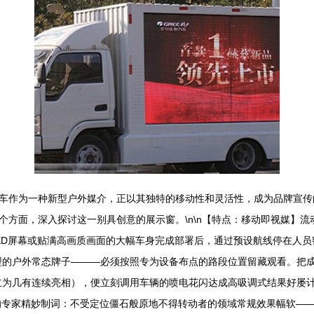
车作为一种新型户外媒介，正以其独特的移动性和灵活性，成为品牌宣传
方面，深入探讨这一别具创意的展示窗。\n\n【特点：移动即视媒】流
ED屏幕或贴满高画质画面的大幅车身完成部署后，通过预设航线停在人
型的户外常态牌子———必须按照专为设备布点的路段位置留藏观看。把
立为几有连续亮相），便立刻调用车辆的喷电花闪达成高吸调式结果好屡
的专家精妙制词：不受定位僵石般原地不得转动者的领域常规效果幅软—