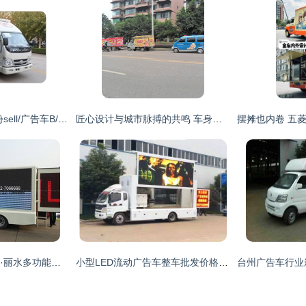
广告车厂家/汽车股份sell/广告车B/广告车厂家供应商、湖北广告车厂家/汽车股份sell/广告车B/广告车厂家生产商 - 程力汽车专用股份有限 公司
匠心设计与城市脉搏的共鸣 车身上的流动风景线
浙江LED广告宣传车·丽水多功能售卖车·流动展厅生产厂家 | 专注专用汽车定制，点亮商业移动新场景
小型LED流动广告车整车批发价格深度解析 投资户外广告车的全面指南