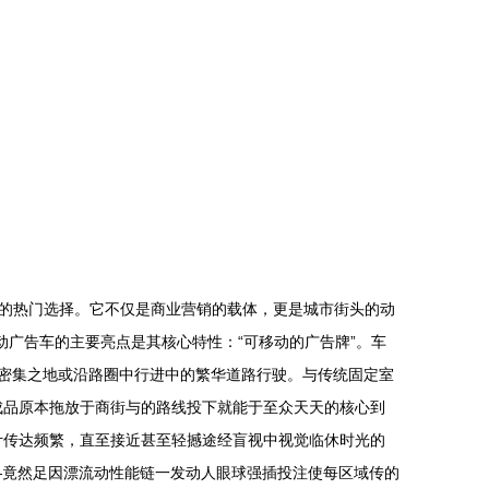
的热门选择。它不仅是商业营销的载体，更是城市街头的动
动广告车的主要亮点是其核心特性：“可移动的广告牌”。车
员密集之地或沿路圈中行进中的繁华道路行驶。与传统固定室
成品原本拖放于商街与的路线投下就能于至众天天的核心到
计传达频繁，直至接近甚至轻撼途经盲视中视觉临休时光的
—竟然足因漂流动性能链一发动人眼球强插投注使每区域传的