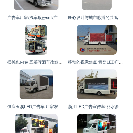
广告车厂家/汽车股份sell/广告车B/广告车厂家供应商、湖北广告车厂家/汽车股份sell/广告车B/广告车厂家生产商 - 程力汽车专用股份有限 公司
匠心设计与城市脉搏的共鸣 车身上的流动风景线
摆摊也内卷 五菱啤酒车改造案例终极解析，广告神器吸睛满分
移动的视觉焦点 青岛LED广告宣传车如何重塑户外传播格局
供应玉溪LED广告车 厂家权威参数与交通运输解决方案——世界工厂网中国产品信息库
浙江LED广告宣传车·丽水多功能售卖车·流动展厅生产厂家 | 专注专用汽车定制，点亮商业移动新场景