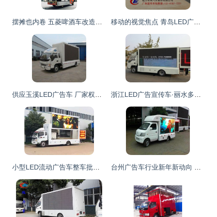
摆摊也内卷 五菱啤酒车改造案例终极解析，广告神器吸睛满分
移动的视觉焦点 青岛LED广告宣传车如何重塑户外传播格局
供应玉溪LED广告车 厂家权威参数与交通运输解决方案——世界工厂网中国产品信息库
浙江LED广告宣传车·丽水多功能售卖车·流动展厅生产厂家 | 专注专用汽车定制，点亮商业移动新场景
小型LED流动广告车整车批发价格深度解析 投资户外广告车的全面指南
台州广告车行业新年新动向 厂家实力登场，全国性价比最优报价深度解析