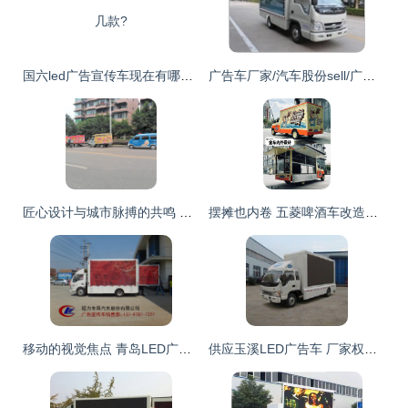
国六led广告宣传车现在有哪几款?
广告车厂家/汽车股份sell/广告车B/广告车厂家供应商、湖北广告车厂家/汽车股份sell/广告车B/广告车厂家生产商 - 程力汽车专用股份有限 公司
匠心设计与城市脉搏的共鸣 车身上的流动风景线
摆摊也内卷 五菱啤酒车改造案例终极解析，广告神器吸睛满分
移动的视觉焦点 青岛LED广告宣传车如何重塑户外传播格局
供应玉溪LED广告车 厂家权威参数与交通运输解决方案——世界工厂网中国产品信息库