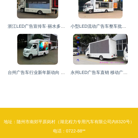
浙江LED广告宣传车·丽水多功能售卖车·流动展厅生产厂家 | 专注专用汽车定制，点亮商业移动新场景
小型LED流动广告车整车批发价格深度解析 投资户外广告车的全面指南
台州广告车行业新年新动向 厂家实力登场，全国性价比最优报价深度解析
永州LED广告车直销 移动广告车的价值与选择指南
地址：随州市南郊平原岗村（湖北程力专用汽车有限公司内8320号）
电话：0722-88**