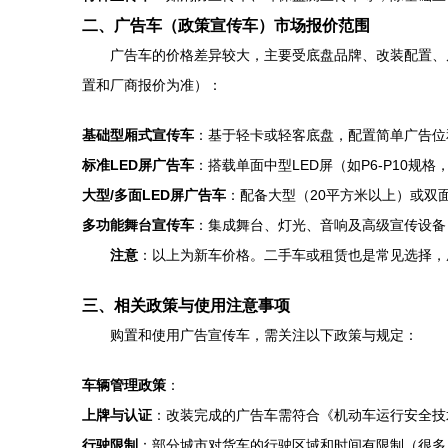
二、广告车（政策宣传车）市场报价范围
广告车的价格差异较大，主要受底盘品牌、改装配置、
置和厂商报价为准）：
基础型厢式宣传车
：基于轻卡或轻客底盘，配置简单广告
标准LED屏广告车
：搭载单面中型LED屏（如P6-P10规
大型/多面LED屏广告车
：配备大型（20平方米以上）或双
多功能舞台宣传车
：集成舞台、灯光、音响及高级宣传设
注意
：以上为新车价格。二手车或租赁也是常见选择，
三、相关政策与使用注意事项
购置和使用广告宣传车，需关注以下政策与规定：
车辆管理政策
：
上牌与认证
：改装完成的广告车需符合《机动车运行安全技
行驶限制
：部分城市对货车的行驶区域和时间有限制（很多