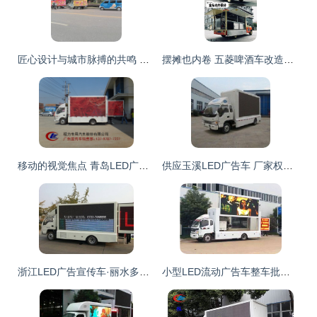
匠心设计与城市脉搏的共鸣 车身上的流动风景线
摆摊也内卷 五菱啤酒车改造案例终极解析，广告神器吸睛满分
移动的视觉焦点 青岛LED广告宣传车如何重塑户外传播格局
供应玉溪LED广告车 厂家权威参数与交通运输解决方案——世界工厂网中国产品信息库
浙江LED广告宣传车·丽水多功能售卖车·流动展厅生产厂家 | 专注专用汽车定制，点亮商业移动新场景
小型LED流动广告车整车批发价格深度解析 投资户外广告车的全面指南